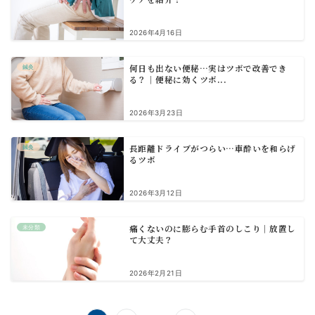
2026年4月16日
何日も出ない便秘…実はツボで改善でき
鍼灸
る？｜便秘に効くツボ...
2026年3月23日
長距離ドライブがつらい…車酔いを和らげ
鍼灸
るツボ
2026年3月12日
痛くないのに膨らむ手首のしこり｜放置し
未分類
て大丈夫？
2026年2月21日