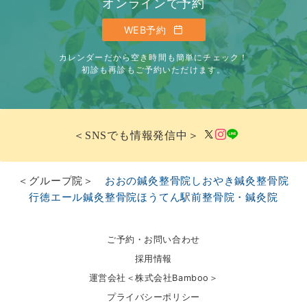
オンラインで予約
WEB予約
カレンダーだから空き時間も簡単にチェック！
初診も再診もご予約いただけます。
＜SNSでも情報発信中＞
＜グループ院＞
おおの鍼灸整骨院
しおやき鍼灸整骨院
行徳エール鍼灸整骨院
ほうてん駅前整骨院・鍼灸院
ご予約・お問い合わせ
採用情報
運営会社＜株式会社Bamboo＞
プライバシーポリシー