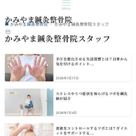
Menu
かみやま鍼灸整骨院
かみやま鍼灸整骨院
かみやま鍼灸整骨院スタッフ
かみやま鍼灸整骨院スタッフ
手汗を悪化させる生活習慣とは？日常から
鍼灸
気を付けるポイント...
2026年7月17日
ストレスやうつ症状を和らげるツボを鍼灸
鍼灸
師が紹介
2026年7月4日
食欲をコントロールするツボとは？ダイエ
鍼灸
ットをサポートする...