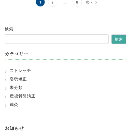
投
1
2
…
8
次へ
稿
の
検索
ペ
検索
ー
ジ
カテゴリー
送
り
ストレッチ
姿勢矯正
未分類
産後骨盤矯正
鍼灸
お知らせ