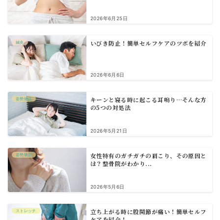
2026年6月25日
いびき防止！簡単セルフケアのツボを紹介
鍼灸
2026年6月6日
キーンと寝る時に起こる耳鳴り…そんな方
姿勢矯正
の5つの対処法
2026年5月21日
女性特有のガチガチの肩こり、その原因と
姿勢矯正
は？整骨院がわかり...
2026年5月6日
立ち上がる時に股関節が痛い！簡単セルフ
ストレッチ
ケアを紹介！