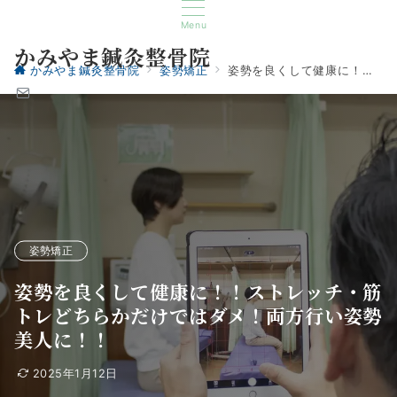
Menu
かみやま鍼灸整骨院
かみやま鍼灸整骨院
姿勢矯正
姿勢を良くして健康に！！ストレッチ・筋トレどちらかだけではダメ！両方行い姿勢美人に！！
姿勢矯正
姿勢を良くして健康に！！ストレッチ・筋
トレどちらかだけではダメ！両方行い姿勢
美人に！！
2025年1月12日