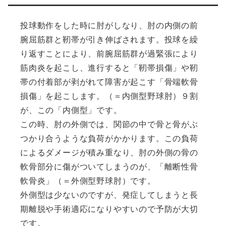
投球動作をした時に肘がしなり、肘の内側の前
腕屈筋群と靭帯が引き伸ばされます。投球を繰
り返すことにより、前腕屈筋群が過緊張により
筋肉炎を起こし、進行すると「靭帯損傷」や靭
帯の付着部が剥がれて障害が起こす「骨端軟骨
損傷」を起こします。（＝内側型野球肘）９割
が、この「内側型」です。
この時、肘の外側では、関節の中で骨と骨がぶ
つかり合うような負荷がかかります。この負荷
によるダメージが積み重なり、肘の外側の骨の
軟骨部分に傷がついてしまうのが、「離断性骨
軟骨炎」（＝外側型野球肘）です。
外側型は少ないのですが、発症してしまうと長
期離脱や手術適応になりやすいので予防が大切
です。