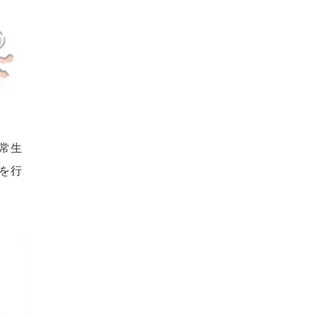
常生
を行